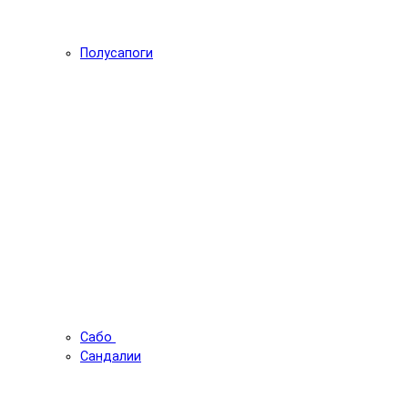
Полусапоги
Сабо
Сандалии