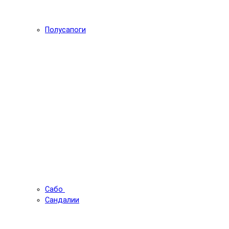
Полусапоги
Сабо
Сандалии