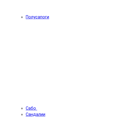
Полусапоги
Сабо
Сандалии