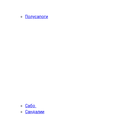
Полусапоги
Сабо
Сандалии