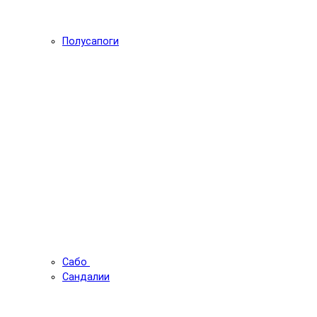
Полусапоги
Сабо
Сандалии