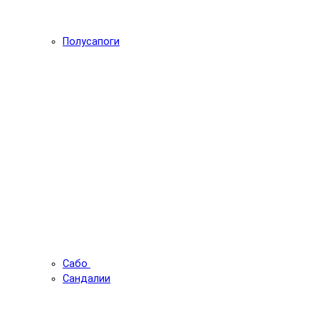
Полусапоги
Сабо
Сандалии