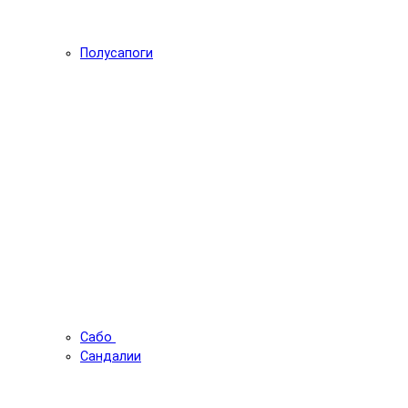
Полусапоги
Сабо
Сандалии