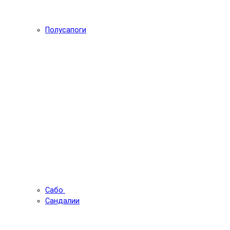
Полусапоги
Сабо
Сандалии