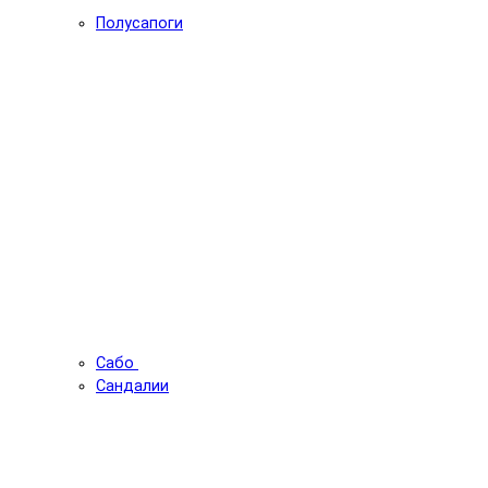
Полусапоги
Сабо
Сандалии