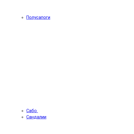
Полусапоги
Сабо
Сандалии