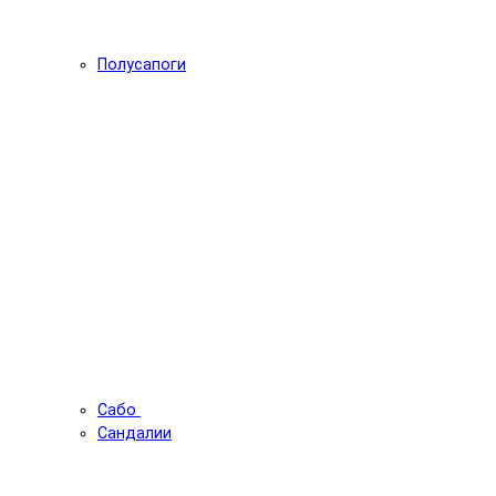
Полусапоги
Сабо
Сандалии