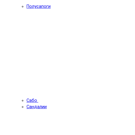
Полусапоги
Сабо
Сандалии