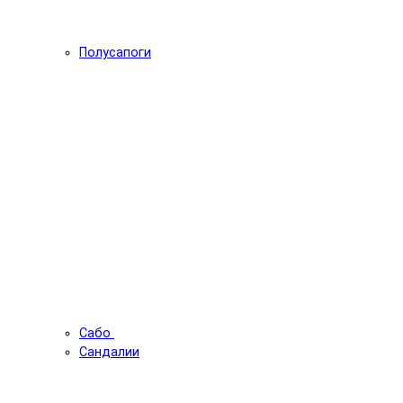
Полусапоги
Сабо
Сандалии