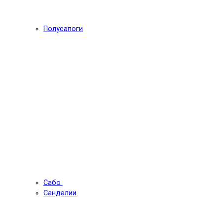
Полусапоги
Сабо
Сандалии