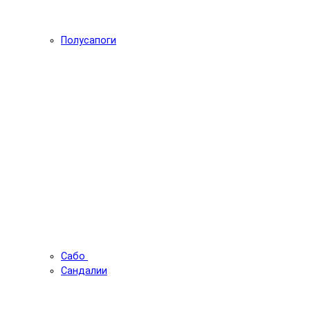
Полусапоги
Сабо
Сандалии