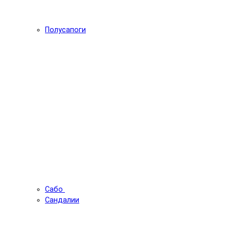
Полусапоги
Сабо
Сандалии