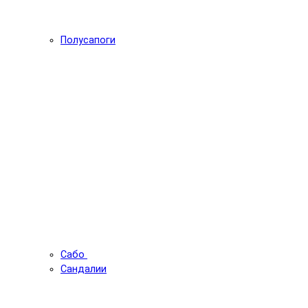
Полусапоги
Сабо
Сандалии