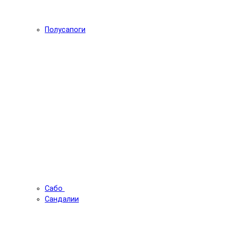
Полусапоги
Сабо
Сандалии