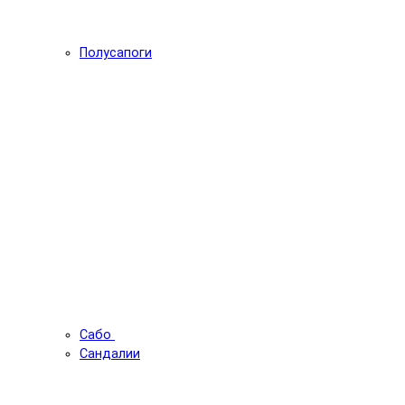
Полусапоги
Сабо
Сандалии