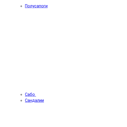
Полусапоги
Сабо
Сандалии