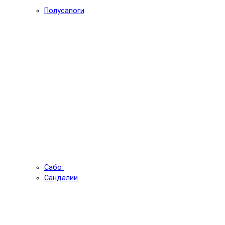
Полусапоги
Сабо
Сандалии