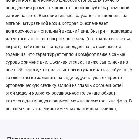
полную ногу, для немного широкой стопы. Для точного
определения размера и полноты воспользуйтесь размерной
сеткой на фото. Высокие теплые полусапоги выполнены из
мягкой натуральной кожи, которая обеспечивает
долговечность и стильный внешний вид. Внутри – подкладка
из густого и плотного шерстяного меха (натуральная овечья
шерсть, набитая на ткань) распределена по всей высоте
голенища, что гарантирует тепло и комфорт даже в самые
суровые зимние дни. Съемная стелька также выполнена из
овечьей шерсти, что позволяет легко ухаживать за обувью. А
также ее легко заменить на индивидуальную или просто
ортопедическую стельку. Одной из главных особенностей
этой модели является расширенное голенище, обхват
которого для каждого размера можно посмотреть на фото. В
верхней части голенища имеется эластичная резинка,
которая позволяет его еще больше расширить при
необходимости. Это делает сапоги отличным выбором для
тех, у кого полные икры. Утепленные классические сапоги на