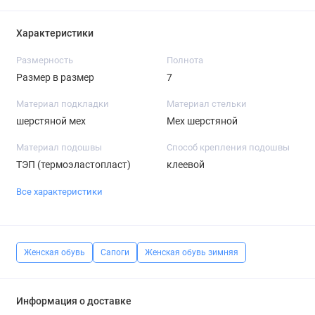
Характеристики
Размерность
Полнота
Размер в размер
7
Материал подкладки
Материал стельки
шерстяной мех
Мех шерстяной
Материал подошвы
Способ крепления подошвы
ТЭП (термоэластопласт)
клеевой
Все характеристики
Женская обувь
Сапоги
Женская обувь зимняя
Информация о доставке