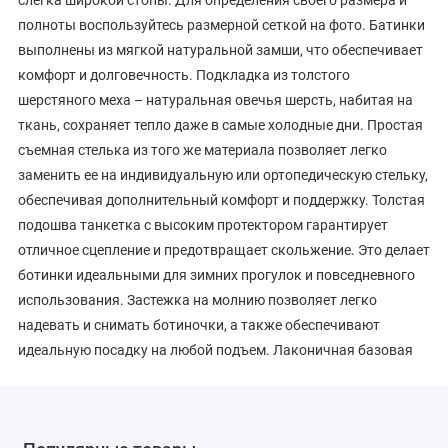
слегка широкой стопы. Для определения своего размера и
полноты воспользуйтесь размерной сеткой на фото. Батинки
выполнены из мягкой натуральной замши, что обеспечивает
комфорт и долговечность. Подкладка из толстого
шерстяного меха – натуральная овечья шерсть, набитая на
ткань, сохраняет тепло даже в самые холодные дни. Простая
съемная стелька из того же материала позволяет легко
заменить ее на индивидуальную или ортопедическую стельку,
обеспечивая дополнительный комфорт и поддержку. Толстая
подошва танкетка с высоким протектором гарантирует
отличное сцепление и предотвращает скольжение. Это делает
ботинки идеальными для зимних прогулок и повседневного
использования. Застежка на молнию позволяет легко
надевать и снимать ботиночки, а также обеспечивают
идеальную посадку на любой подъем. Лаконичная базовая
модель с классическим дизайном подойдет для самых
разных случаев. Эти зимние ботильоны идеально подходят
для ходьбы, прогулок, на работу и для повседневной носки.