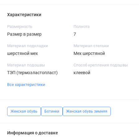
Характеристики
Размерность
Полнота
Размер в размер
7
Материал подкладки
Материал стельки
шерстяной мех
Мех шерстяной
Материал подошвы
Способ крепления подошвы
ТЭП (термоэластопласт)
клеевой
Все характеристики
Женская обувь
Ботинки
Женская обувь зимняя
Информация о доставке