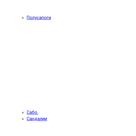
Полусапоги
Сабо
Сандалии