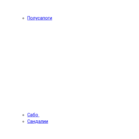
Полусапоги
Сабо
Сандалии