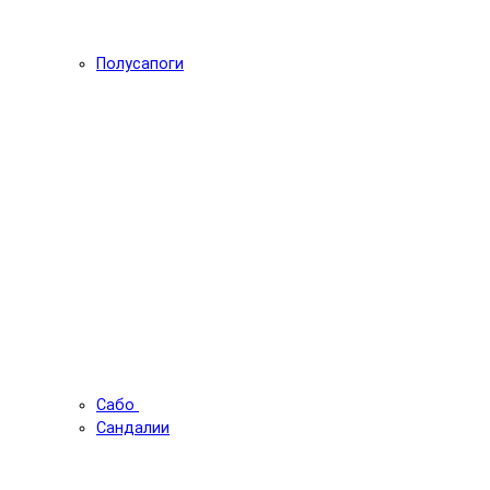
Полусапоги
Сабо
Сандалии