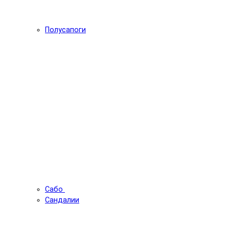
Полусапоги
Сабо
Сандалии