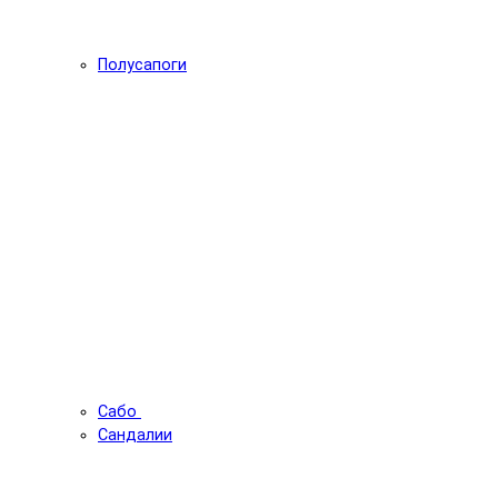
Полусапоги
Сабо
Сандалии